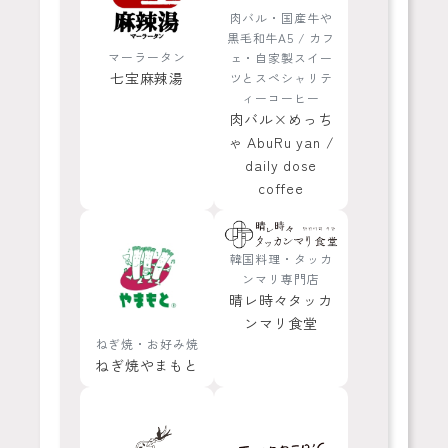
肉バル・国産牛や
黒毛和牛A5 / カフ
マーラータン
ェ・自家製スイー
七宝麻辣湯
ツとスペシャリテ
ィーコーヒー
肉バル×めっち
ゃ AbuRu yan /
daily dose
coffee
韓国料理・タッカ
ンマリ専門店
晴レ時々タッカ
ンマリ食堂
ねぎ焼・お好み焼
ねぎ焼やまもと