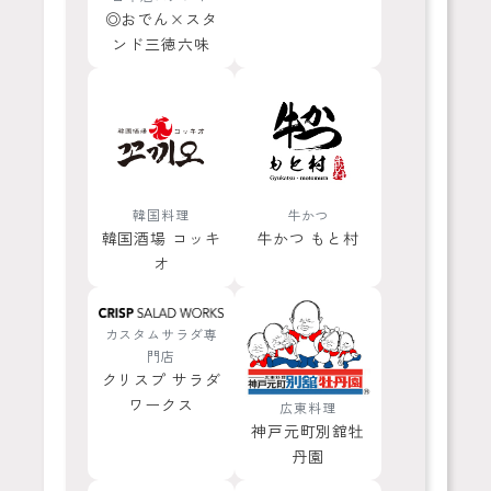
◎おでん×スタ
ンド三徳六味
韓国料理
牛かつ
韓国酒場 コッキ
牛かつ もと村
オ
カスタムサラダ専
門店
クリスプ サラダ
ワークス
広東料理
神戸元町別舘牡
丹園