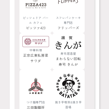
ピッツェリア バー
スフレパンケーキ
ル カフェ
専門店
ピッツァ423
フリッパーズ
中華料理
寿司居酒屋
正宗広東私房菜
まわらない回転
サワダ
寿司 きんが
つけ麺専門店
焼き芋喫茶&焼き芋
三田製麺所
酒場