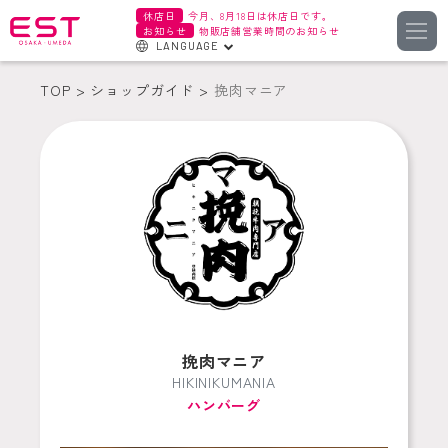
休店日
今月、8月18日は休店日です。
お知らせ
物販店舗営業時間のお知らせ
LANGUAGE
English
TOP
ショップガイド
挽肉マニア
한국어
簡体字
繁体字
挽肉マニア
HIKINIKUMANIA
ハンバーグ