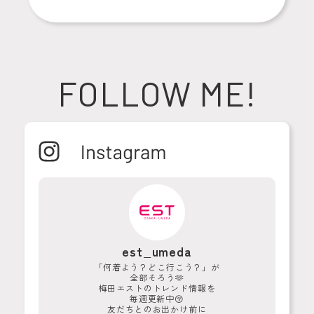
FOLLOW ME!
est_umeda
ウン
「何着よう？どこ行こう？」が
大
全部そろう🫶
梅田エストのトレンド情報を
毎週更新中😚
友だちとのお出かけ前に