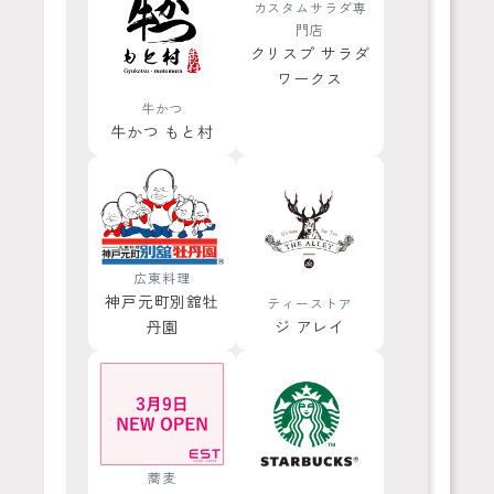
カスタムサラダ専
門店
クリスプ サラダ
ワークス
牛かつ
牛かつ もと村
広東料理
神戸元町別舘牡
ティーストア
丹園
ジ アレイ
蕎麦