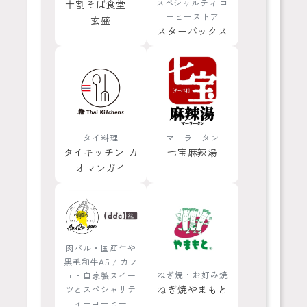
スペシャルティ コ
十割そば食堂
ーヒーストア
玄盛
スターバックス
タイ料理
マーラータン
タイキッチン カ
七宝麻辣湯
オマンガイ
肉バル・国産牛や
黒毛和牛A5 / カフ
ねぎ焼・お好み焼
ェ・自家製スイー
ねぎ焼やまもと
ツとスペシャリテ
ィーコーヒー