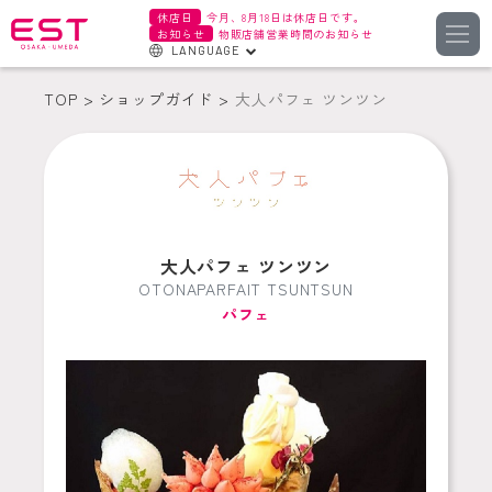
休店日
今月、8月18日は休店日です。
お知らせ
物販店舗営業時間のお知らせ
LANGUAGE
English
TOP
ショップガイド
大人パフェ ツンツン
한국어
簡体字
繁体字
大人パフェ ツンツン
OTONAPARFAIT TSUNTSUN
パフェ