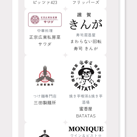
ピッツァ423
フリッパーズ
中華料理
寿司居酒屋
正宗広東私房菜
まわらない回転
サワダ
寿司 きんが
つけ麺専門店
焼き芋喫茶&焼き芋
三田製麺所
酒場
蜜香屋
BATATAS
ワイン＆ビストロ