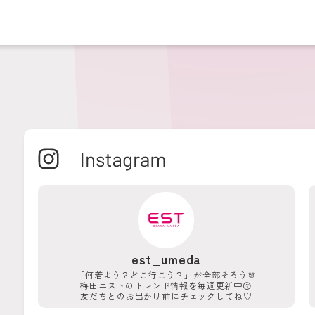
est_umeda
「何着よう？どこ行こう？」が
全部そろう🫶
梅田エストのトレンド情報を
毎週更新中😚
友だちとのお出かけ前に
チェックしてね♡