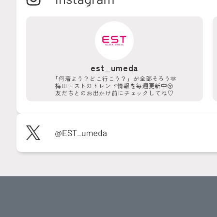
est_umeda
「何着よう？どこ行こう？」が
全部そろう🫶
梅田エストのトレンド情報を
毎週更新中😚
友だちとのお出かけ前に
チェックしてね♡