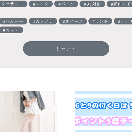
アクセサリー
メイク
バック
UV対策
新作アイ
ヘルシー
ガッツリ
スイーツ
ランチ
ディ
カフェ
リセット