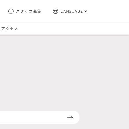
スタッフ募集
LANGUAGE
English
アクセス
한국어
簡体字
繁体字
検索