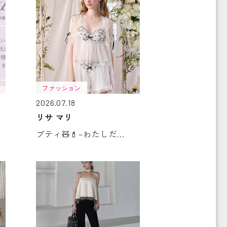
ファッション
2026.07.18
リサ マリ
プティ🧸💄–わたしだ...