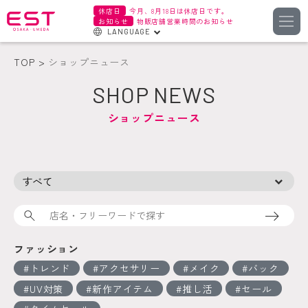
休店日
今月、8月18日は休店日です。
お知らせ
物販店舗営業時間のお知らせ
LANGUAGE
English
TOP
ショップニュース
한국어
SHOP NEWS
簡体字
ショップニュース
繁体字
検索
ファッション
トレンド
アクセサリー
メイク
バック
UV対策
新作アイテム
推し活
セール