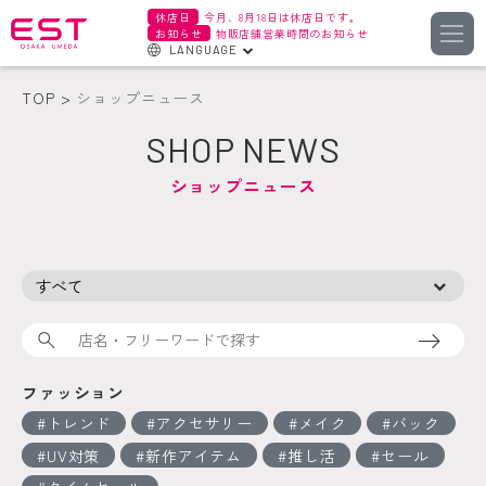
休店日
今月、8月18日は休店日です。
お知らせ
物販店舗営業時間のお知らせ
LANGUAGE
English
TOP
ショップニュース
한국어
SHOP NEWS
簡体字
ショップニュース
繁体字
検索
ファッション
トレンド
アクセサリー
メイク
バック
UV対策
新作アイテム
推し活
セール