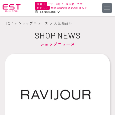
休店日
今月、8月18日は休店日です。
お知らせ
物販店舗営業時間のお知らせ
LANGUAGE
English
TOP
ショップニュース
人気商品✨
한국어
SHOP NEWS
簡体字
ショップニュース
繁体字