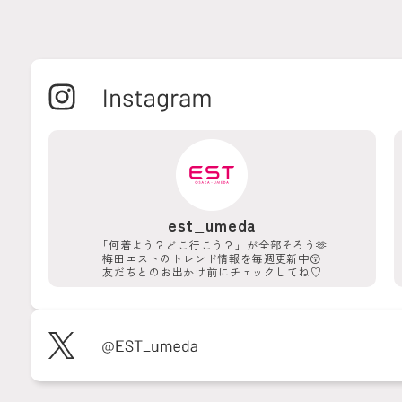
est_umeda
「何着よう？どこ行こう？」が
全部そろう🫶
梅田エストのトレンド情報を
毎週更新中😚
友だちとのお出かけ前に
チェックしてね♡