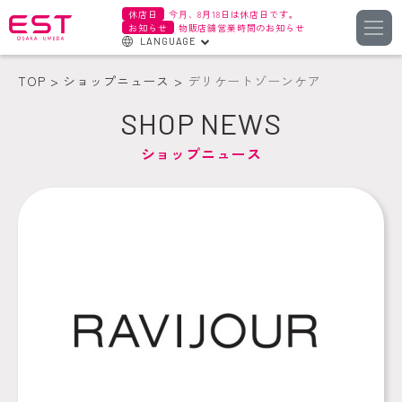
休店日
今月、8月18日は休店日です。
お知らせ
物販店舗営業時間のお知らせ
LANGUAGE
English
TOP
ショップニュース
デリケートゾーンケア
한국어
SHOP NEWS
簡体字
ショップニュース
繁体字