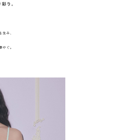
き彩り。
を生み、
華やぐ。