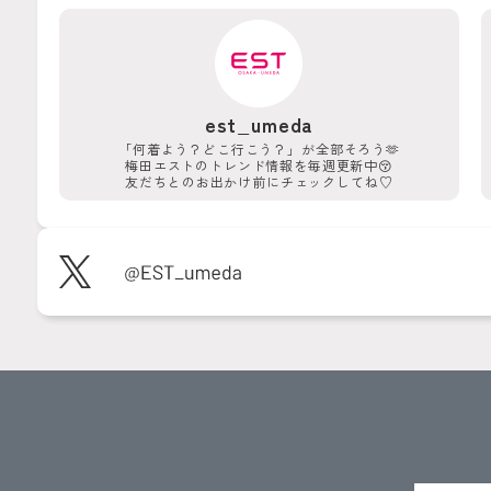
est_umeda
「何着よう？どこ行こう？」が
全部そろう🫶
梅田エストのトレンド情報を
毎週更新中😚
友だちとのお出かけ前に
チェックしてね♡