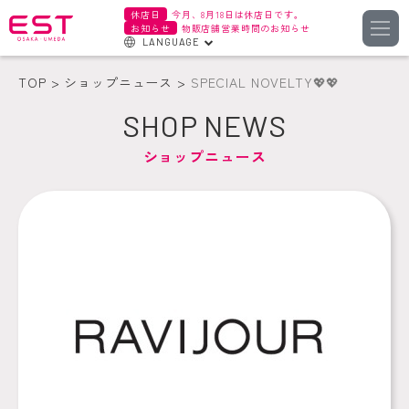
休店日
今月、8月18日は休店日です。
お知らせ
物販店舗営業時間のお知らせ
LANGUAGE
English
TOP
ショップニュース
SPECIAL NOVELTY💖💖
한국어
SHOP NEWS
簡体字
ショップニュース
繁体字