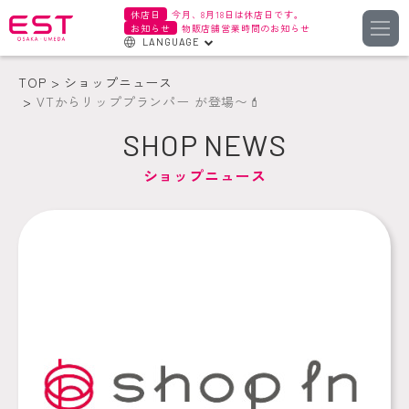
休店日
今月、8月18日は休店日です。
お知らせ
物販店舗営業時間のお知らせ
LANGUAGE
English
TOP
ショップニュース
한국어
VTからリッププランパー が登場〜💄
簡体字
SHOP NEWS
繁体字
ショップニュース