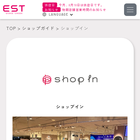
休店日
今月、8月18日は休店日です。
お知らせ
物販店舗営業時間のお知らせ
LANGUAGE
English
TOP
ショップガイド
ショップイン
한국어
簡体字
繁体字
ショップイン