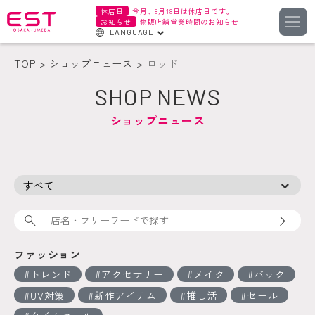
休店日
今月、8月18日は休店日です。
お知らせ
物販店舗営業時間のお知らせ
LANGUAGE
English
TOP
ショップニュース
ロッド
한국어
SHOP NEWS
簡体字
ショップニュース
繁体字
検索
ファッション
トレンド
アクセサリー
メイク
バック
UV対策
新作アイテム
推し活
セール