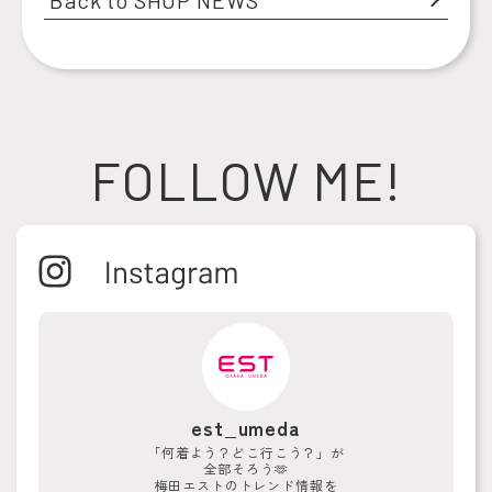
Back to SHOP NEWS
FOLLOW ME!
est_umeda
「何着よう？どこ行こう？」が
全部そろう🫶
梅田エストのトレンド情報を