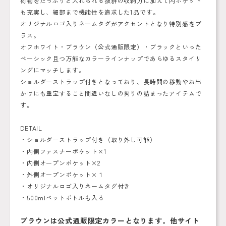
荷物をたっぷりと入れられる抜群の収納力に加えて内ポケット
も充実し、細部まで機能性を追求した1品です。
オリジナルロゴ入りネームタグがアクセントとなり特別感をプ
ラス。
オフホワイト・ブラウン（公式通販限定）・ブラックといった
ベーシック且つ万能なカラーラインナップであらゆるスタイリ
ングにマッチします。
ショルダーストラップ付きとなっており、長時間の移動やお出
かけにも重宝すること間違いなしの拘りの詰まったアイテムで
す。
DETAIL
・ショルダーストラップ付き（取り外し可能）
・内側ファスナーポケット×1
・内側オープンポケット×2
・外側オープンポケット×１
・オリジナルロゴ入りネームタグ付き
・500mlペットボトルも入る
ブラウンは公式通販限定カラーとなります。他サイト