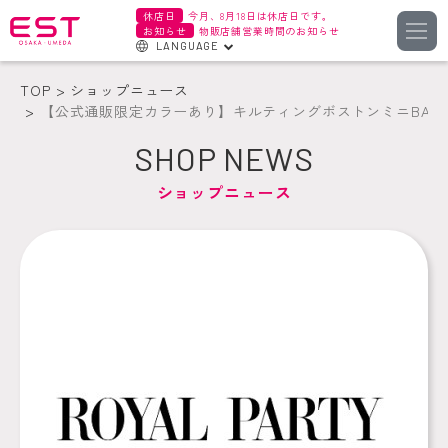
休店日
今月、8月18日は休店日です。
お知らせ
物販店舗営業時間のお知らせ
LANGUAGE
English
TOP
ショップニュース
한국어
【公式通販限定カラーあり】キルティングボストンミニBAG
簡体字
SHOP NEWS
繁体字
ショップニュース