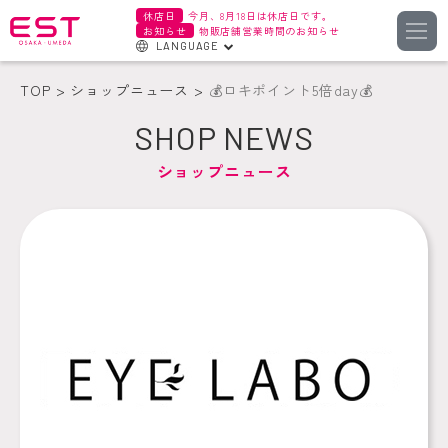
休店日
今月、8月18日は休店日です。
お知らせ
物販店舗営業時間のお知らせ
LANGUAGE
English
TOP
ショップニュース
💰ロキポイント5倍day💰
한국어
SHOP NEWS
簡体字
ショップニュース
繁体字