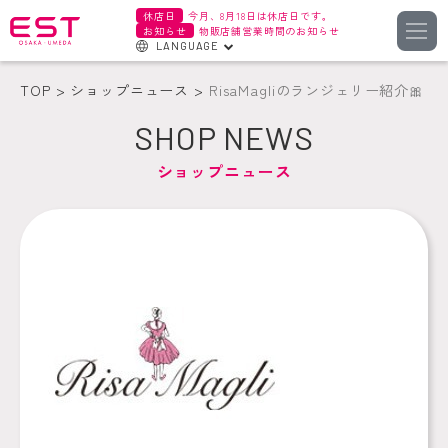
休店日
今月、8月18日は休店日です。
お知らせ
物販店舗営業時間のお知らせ
LANGUAGE
English
TOP
ショップニュース
RisaMagliのランジェリー紹介🎀
한국어
SHOP NEWS
簡体字
ショップニュース
繁体字