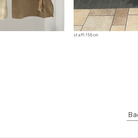
staff:158cm
Ba