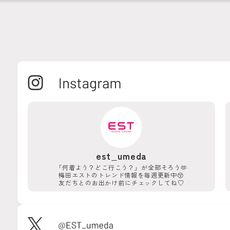
est_umeda
「何着よう？どこ行こう？」が
全部そろう🫶
梅田エストのトレンド情報を
毎週更新中😚
友だちとのお出かけ前に
チェックしてね♡