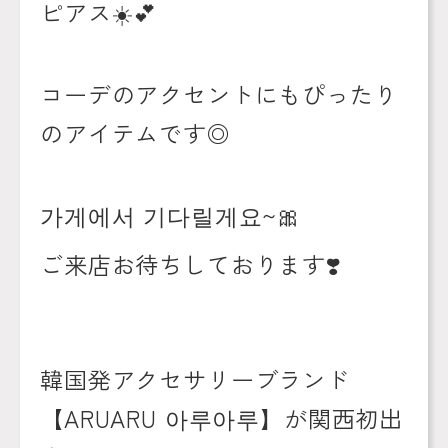
ピアス
☀️💕
コーデのアクセントにもぴったり
のアイテムです◎
가게에서
기다릴게요
~
🎀
ご来店お待ちしております
❣️
韓国発アクセサリーブランド
【
ARUARU
아루아루】が
関西初出