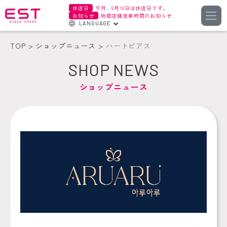
休店日
今月、8月18日は休店日です。
お知らせ
物販店舗営業時間のお知らせ
LANGUAGE
English
TOP
ショップニュース
ハートピアス
한국어
SHOP NEWS
簡体字
ショップニュース
繁体字