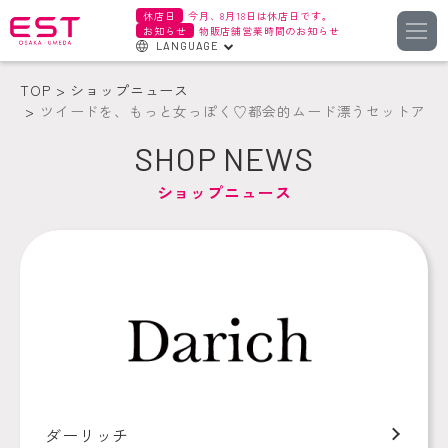
休店日
今月、8月18日は休店日です。
お知らせ
物販店舗営業時間のお知らせ
LANGUAGE
English
TOP
ショップニュース
한국어
ツイードを、もっと女っぽく♡都会的ムード漂うセットアッ
簡体字
SHOP NEWS
繁体字
ショップニュース
ダーリッチ