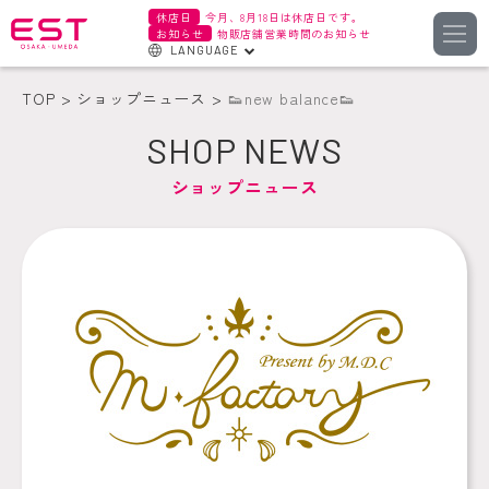
休店日
今月、8月18日は休店日です。
お知らせ
物販店舗営業時間のお知らせ
LANGUAGE
English
TOP
ショップニュース
👟new balance👟
한국어
SHOP NEWS
簡体字
ショップニュース
繁体字