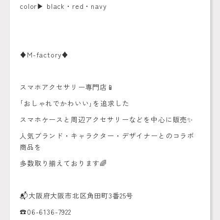
color▶︎ black・red・navy
♦️M-factory♦️
スマホアクセサリー専門店📱
｢おしゃれでかわいい｣を追求した
スマホケースと周辺アクセサリーなどを中心に販売✨
人気ブランド・キャラクター・デザイナーとのコラボ
商品を
多数取り揃えております🌈
📬大阪府大阪市北区角田町3番25号
☎️06-6136-7922