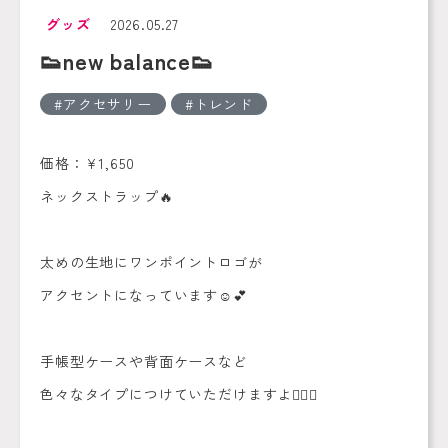
グッズ
2026.05.27
👟new balance👟
アクセサリー
トレンド
価格：¥1,650
ネックストラップ🔥
太めの生地にワンポイントロゴが
アクセントになっています☺️💕
手帳型ケースや背面ケースなど
色々なタイプにつけていただけますよ🙆‍♀️✨