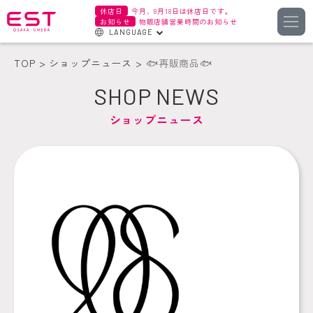
休店日
今月、8月18日は休店日です。
お知らせ
物販店舗営業時間のお知らせ
LANGUAGE
English
TOP
ショップニュース
🐟再販商品🐟
한국어
SHOP NEWS
簡体字
ショップニュース
繁体字