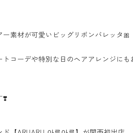
アー素材が可愛いビッグリボンバレッタ
🎀
ートコーデや特別な日のヘアアレンジにも
す
❣️
ンド【
ARUARU
아루아루】が
関西初出店