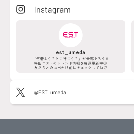
est_umeda
「何着よう？どこ行こう？」が
全部そろう🫶
梅田エストのトレンド情報を
毎週更新中😚
友だちとのお出かけ前に
チェックしてね♡