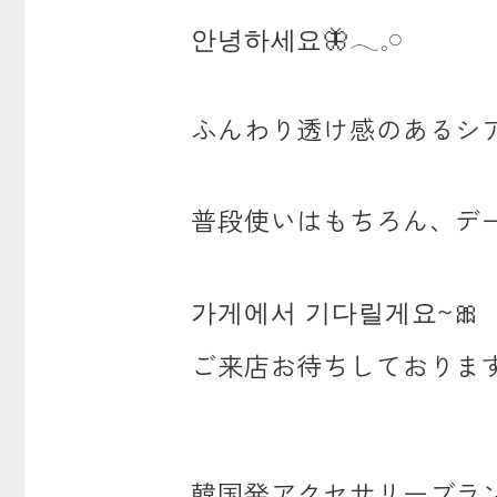
안녕하세요
🦋
𓂃𓈒𓏸︎︎︎︎
ふんわり透け感のあるシ
普段使いはもちろん、デ
가게에서
기다릴게요
~
🎀
ご来店お待ちしておりま
韓国発アクセサリーブラ