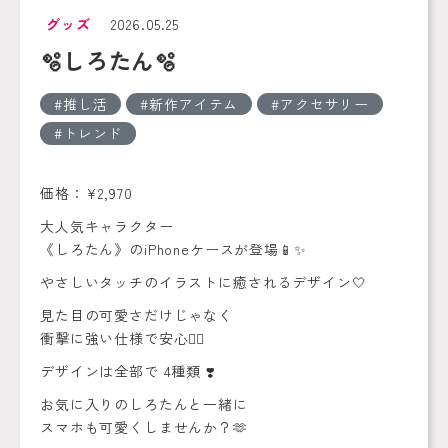
グッズ
2026.05.25
🫧しろたん🫧
推し活
新作アイテム
アクセサリー
トレンド
価格：¥2,970
大人気キャラクター
《しろたん》のiPhoneケースが登場📱✨
やさしいタッチのイラストに癒されるデザイン🤍
見た目の可愛さだけじゃなく
衝撃に強い仕様で安心🙆‍♀️
デザインは全部で 4種類 ❣️
お気に入りのしろたんと一緒に
スマホも可愛くしませんか？🫶