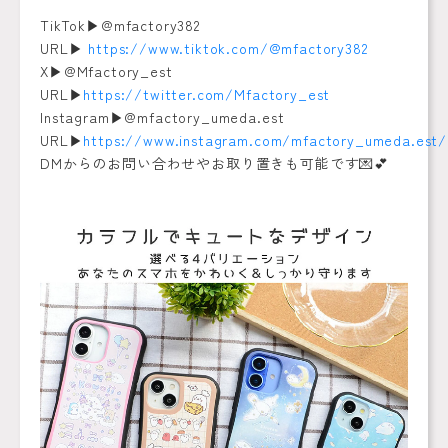
TikTok▶︎@mfactory382
URL▶︎
https://www.tiktok.com/@mfactory382
X▶︎@Mfactory_est
URL▶︎
https://twitter.com/Mfactory_est
Instagram▶︎@mfactory_umeda.est
URL▶︎
https://www.instagram.com/mfactory_umeda.est/
DMからのお問い合わせやお取り置きも可能です💌💕