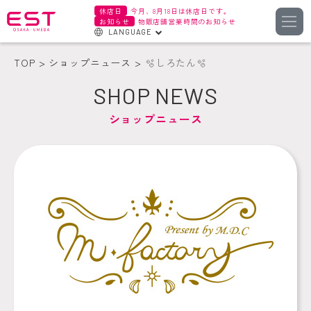
休店日
今月、8月18日は休店日です。
お知らせ
物販店舗営業時間のお知らせ
LANGUAGE
English
TOP
ショップニュース
🫧しろたん🫧
한국어
SHOP NEWS
簡体字
ショップニュース
繁体字