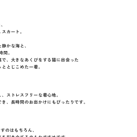
た、
ュスカート。
た静かな海と、
時間。
裏で、大きなあくびをする猫に出会った
っととじこめた一着。
し、ストレスフリーな着心地。
でき、長時間のお出かけにもぴったりです。
なすのはもちろん、