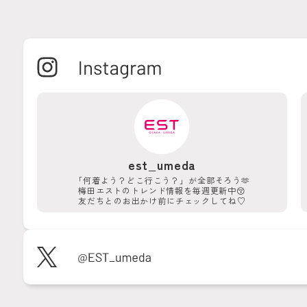
est_umeda
「何着よう？どこ行こう？」が
全部そろう🫶
梅田エストのトレンド情報を
毎週更新中😚
友だちとのお出かけ前に
チェックしてね♡