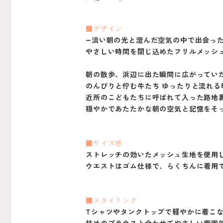
■デザイン
―淡い朝の光と澄んだ空気の中で出会っ
やさしい時間を閉じ込めたフリルメッシ
朝の散歩、浜辺に出た瞬間に広がってい
のんびりと佇む牛たち ゆったりと流れる
近所のこどもたちに呼ばれて入った路地
穏やかであたたかな朝の空気と記憶をそ
■サイズ感
ストレッチの効いたメッシュ生地を使用
ウエストはゴム仕様で、らくちんに着用
■スタイリング
Tシャツやタンクトップで軽やかに着こ