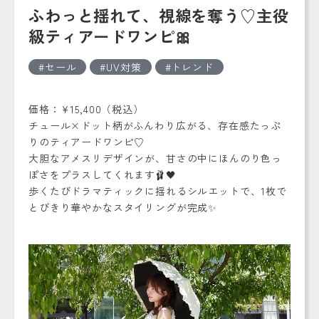
ふわっと揺れて、視線を奪う♡主役
級ティアードワンピ🎀
セール
UV対策
トレンド
価格：¥15,400（税込）
チュール×ドット柄がふんわり広がる、存在感たっぷ
りのティアードワンピ♡
大胆なアメスリデザインが、甘さの中にほんのり色っ
ぽさをプラスしてくれます🩰🖤
歩くたびドラマティックに揺れるシルエットで、1枚で
とびきり華やかなスタイリングが完成✨