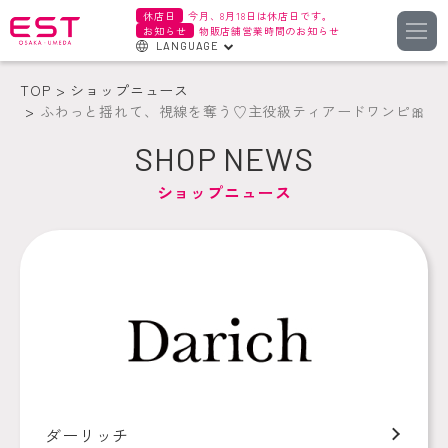
休店日
今月、8月18日は休店日です。
お知らせ
物販店舗営業時間のお知らせ
LANGUAGE
English
TOP
ショップニュース
한국어
ふわっと揺れて、視線を奪う♡主役級ティアードワンピ🎀
簡体字
SHOP NEWS
繁体字
ショップニュース
ダーリッチ