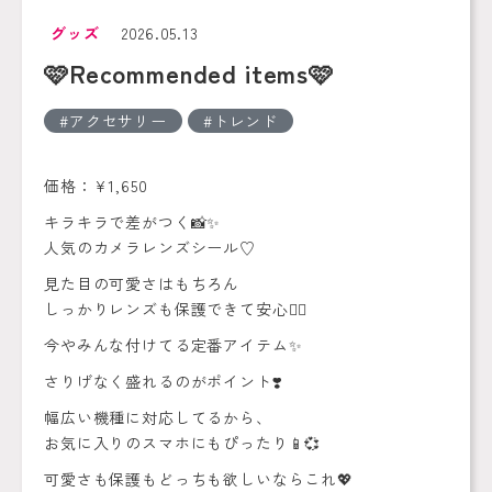
グッズ
2026.05.13
🩷Recommended items🩷
アクセサリー
トレンド
価格：¥1,650
キラキラで差がつく📸✨
人気のカメラレンズシール♡
見た目の可愛さはもちろん
しっかりレンズも保護できて安心🙆‍♀️
今やみんな付けてる定番アイテム✨
さりげなく盛れるのがポイント❣️
幅広い機種に対応してるから、
お気に入りのスマホにもぴったり📱💞
可愛さも保護もどっちも欲しいならこれ💖