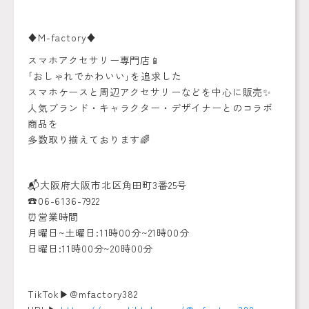
♦️M-factory♦️
スマホアクセサリー専門店📱
｢おしゃれでかわいい｣を追求した
スマホケースと周辺アクセサリーなどを中心に販売✨
人気ブランド・キャラクター・デザイナーとのコラボ
商品を
多数取り揃えております🌈
📬大阪府大阪市北区角田町3番25号
☎️06-6136-7922
⏰営業時間
月曜日~土曜日:11時00分~21時00分
日曜日:11時00分~20時00分
TikTok▶︎@mfactory382