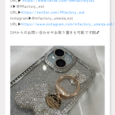
URL▶︎
https://www.tiktok.com/@mfactory382
X▶︎@Mfactory_est
URL▶︎
https://twitter.com/Mfactory_est
Instagram▶︎@mfactory_umeda.est
URL▶︎
https://www.instagram.com/mfactory_umeda.est/
DMからのお問い合わせやお取り置きも可能です💌💕