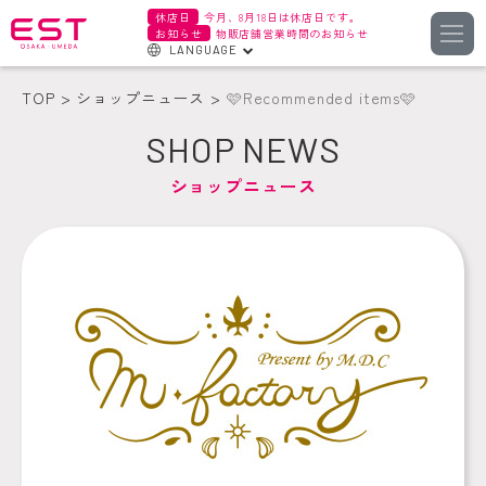
休店日
今月、8月18日は休店日です。
お知らせ
物販店舗営業時間のお知らせ
LANGUAGE
English
TOP
ショップニュース
🩷Recommended items🩷
한국어
SHOP NEWS
簡体字
ショップニュース
繁体字