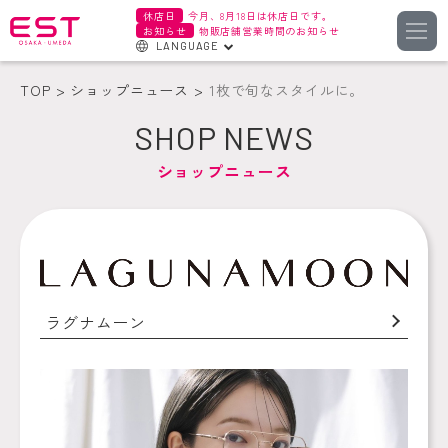
休店日
今月、8月18日は休店日です。
お知らせ
物販店舗営業時間のお知らせ
LANGUAGE
English
TOP
ショップニュース
1枚で旬なスタイルに。
한국어
SHOP NEWS
簡体字
ショップニュース
繁体字
ラグナムーン