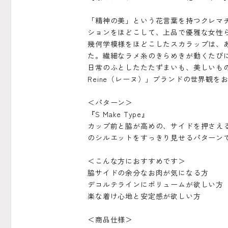
「精神の美」という花言葉を持つクレマ
ションをほどこして、上品で優雅な女性
幾何学模様をほどこしたスカラップは、
た。繊細なラメ糸のきらめきが動くたび
日常のふとしたたたずまいも、美しいものへ
Reine（レーヌ）」ブランドの世界観を
＜パターン＞
『S Make Type』
カップ前と脇が高めの、サイドを押さえる
のシルエットをすっきり見せるパターン
＜こんな方におすすめです＞
脇サイドの余分なお肉が気になる方
デコルテラインにボリュームが欲しい方
楽な着け心地と安定感が欲しい方
＜商品仕様＞