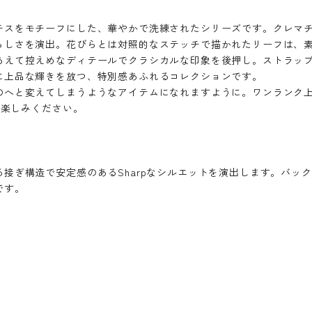
チスをモチーフにした、華やかで洗練されたシリーズです。クレマチ
らしさを演出。花びらとは対照的なステッチで描かれたリーフは、
あえて控えめなディテールでクラシカルな印象を後押し。ストラッ
に上品な輝きを放つ、特別感あふれるコレクションです。
と変えてしまうようなアイテムになれますように。ワンランク上の美しさ
お楽しみください。
接ぎ構造で安定感のあるSharpなシルエットを演出します。バッ
です。