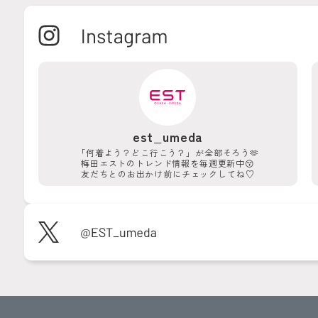
est_umeda
「何着よう？どこ行こう？」が
全部そろう🫶
梅田エストのトレンド情報を
毎週更新中😚
友だちとのお出かけ前に
チェックしてね♡