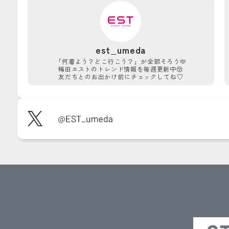
est_umeda
「何着よう？どこ行こう？」が
全部そろう🫶
梅田エストのトレンド情報を
毎週更新中😚
友だちとのお出かけ前に
チェックしてね♡