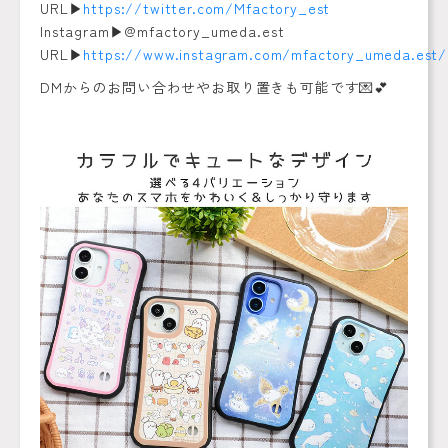
URL▶︎
https://twitter.com/Mfactory_est
Instagram▶︎@mfactory_umeda.est
URL▶︎
https://www.instagram.com/mfactory_umeda.est/
DMからのお問い合わせやお取り置きも可能です💌💕