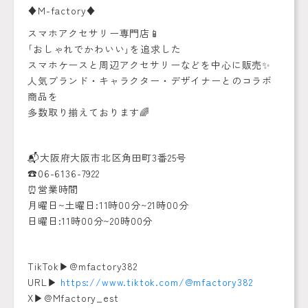
♦️M-factory♦️
スマホアクセサリー専門店📱
｢おしゃれでかわいい｣を追求した
スマホケースと周辺アクセサリーなどを中心に販売✨
人気ブランド・キャラクター・デザイナーとのコラボ
商品を
多数取り揃えております🌈
📬大阪府大阪市北区角田町3番25号
☎️06-6136-7922
⏰営業時間
月曜日~土曜日:11時00分~21時00分
日曜日:11時00分~20時00分
TikTok▶︎@mfactory382
URL▶︎
https://www.tiktok.com/@mfactory382
X▶︎@Mfactory_est