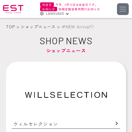
休店日
今月、8月18日は休店日です。
お知らせ
物販店舗営業時間のお知らせ
LANGUAGE
English
TOP
ショップニュース
🌱‬‪NEW Arrival‎🤍
한국어
SHOP NEWS
簡体字
ショップニュース
繁体字
ウィルセレクション