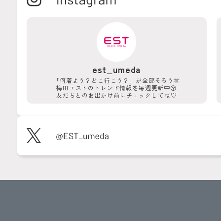
est_umeda
「何着よう？どこ行こう？」が
全部そろう🫶
梅田エストのトレンド情報を
毎週更新中😚
友だちとのお出かけ前に
チェックしてね♡