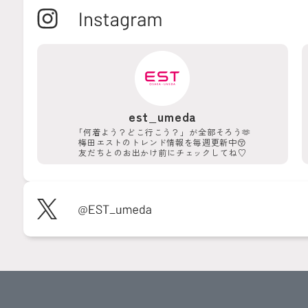
est_umeda
「何着よう？どこ行こう？」が
全部そろう🫶
梅田エストのトレンド情報を
毎週更新中😚
友だちとのお出かけ前に
チェックしてね♡