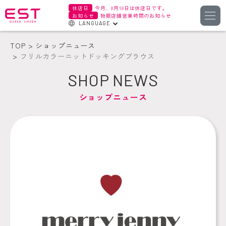
休店日
今月、8月18日は休店日です。
お知らせ
物販店舗営業時間のお知らせ
LANGUAGE
English
TOP
ショップニュース
한국어
フリルカラーニットドッキングブラウス
簡体字
SHOP NEWS
繁体字
ショップニュース