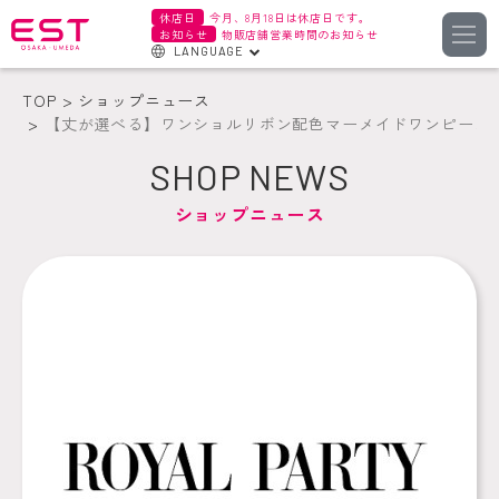
休店日
今月、8月18日は休店日です。
お知らせ
物販店舗営業時間のお知らせ
LANGUAGE
English
TOP
ショップニュース
한국어
【丈が選べる】ワンショルリボン配色マーメイドワンピース
簡体字
SHOP NEWS
繁体字
ショップニュース