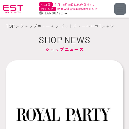
休店日
今月、8月18日は休店日です。
お知らせ
物販店舗営業時間のお知らせ
LANGUAGE
English
TOP
ショップニュース
ドットチュールロゴTシャツ
한국어
SHOP NEWS
簡体字
ショップニュース
繁体字