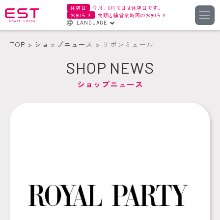
休店日
今月、8月18日は休店日です。
お知らせ
物販店舗営業時間のお知らせ
LANGUAGE
English
TOP
ショップニュース
リボンミュール
한국어
SHOP NEWS
簡体字
ショップニュース
繁体字