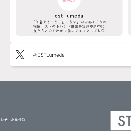
est_umeda
「何着よう？どこ行こう？」が
全部そろう🫶
梅田エストのトレンド情報を
毎週更新中😚
友だちとのお出かけ前に
チェックしてね♡
合わせ
企業情報