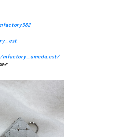
mfactory382
ory_est
m/mfactory_umeda.est/
💕