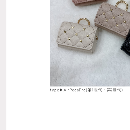
type▶︎AirPodsPro(第1世代・第2世代)