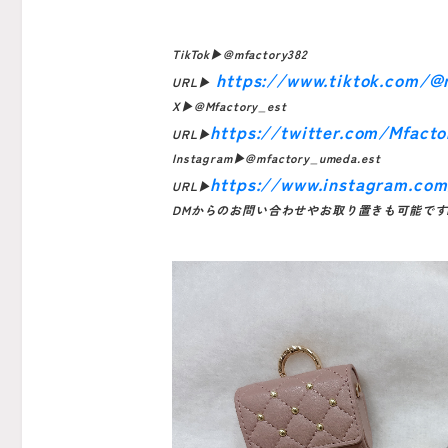
TikTok▶︎@mfactory382
https://www.tiktok.com/@
URL▶︎
X▶︎@Mfactory_est
https://twitter.com/Mfact
URL▶︎
Instagram▶︎@mfactory_umeda.est
https://www.instagram.co
URL▶︎
DMからのお問い合わせやお取り置きも可能です