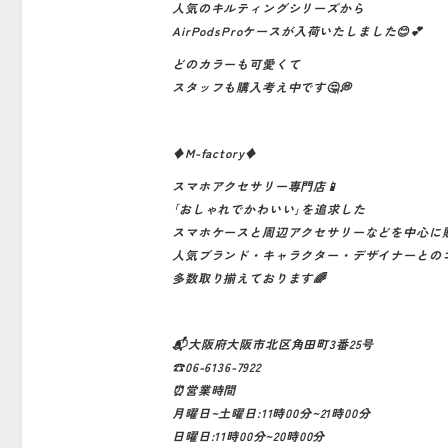
人気のキルティングシリーズから
AirPodsProケースが入荷いたしました😊💕
どのカラーも可愛くて
スタッフも購入考え中です🤔💭
♦️M-factory♦️
スマホアクセサリー専門店📱
｢おしゃれでかわいい｣を追求した
スマホケースと周辺アクセサリーなどを中心に
人気ブランド・キャラクター・デザイナーとの
多数取り揃えております🌈
📬大阪府大阪市北区角田町3番25号
☎️06-6136-7922
⏰営業時間
月曜日~土曜日:11時00分~21時00分
日曜日:11時00分~20時00分