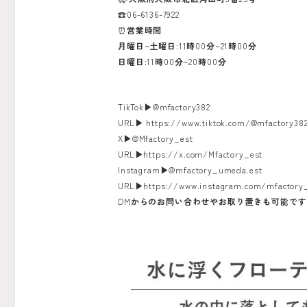
☎️06-6136-7922
⏰
営業時間
月曜日
~
土曜日
:11
時
00
分
~21
時
00
分
日曜日
:11
時
00
分
~20
時
00
分
TikTok
▶︎
@mfactory382
URL
▶︎
https://www.tiktok.com/@mfactory38
X
▶︎
@Mfactory_est
URL
▶︎
https://x.com/Mfactory_est
Instagram
▶︎
@mfactory_umeda.est
URL
▶︎
https://www.instagram.com/mfactory
DM
からのお問い合わせやお取り置きも可能です