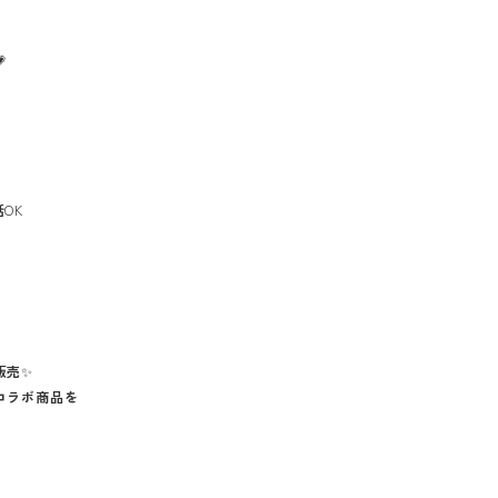
💗
話
OK
販売
✨
コラボ商品を