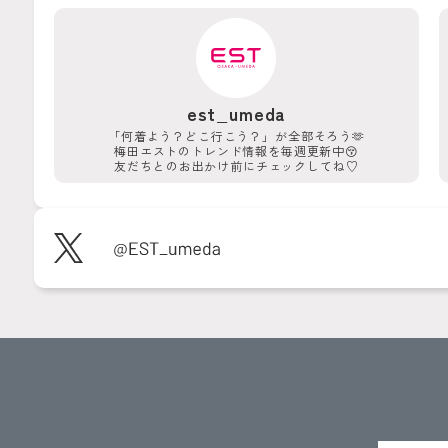
est_umeda
「何着よう？どこ行こう？」が
全部そろう🫶
梅田エストのトレンド情報を
毎週更新中😚
友だちとのお出かけ前に
チェックしてね♡