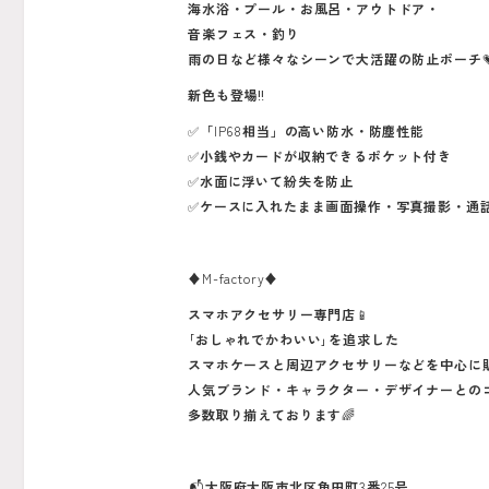
海水浴・プール・お風呂・アウトドア・
音楽フェス・釣り
雨の日など様々なシーンで大活躍の防止ポーチ
新色も登場
‼️
✅
「
IP68
相当」の高い防水・防塵性能
✅
小銭やカードが収納できるポケット付き
✅
水面に浮いて紛失を防止
✅
ケースに入れたまま画面操作・写真撮影・通
♦️M-factory♦️
スマホアクセサリー専門店
📱
｢おしゃれでかわいい｣を追求した
スマホケースと周辺アクセサリーなどを中心に
人気ブランド・キャラクター・デザイナーとの
多数取り揃えております
🌈
📬
大阪府大阪市北区角田町
3
番
25
号