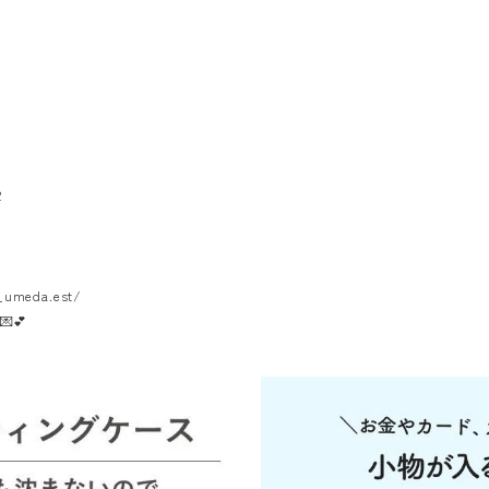
2
_umeda.est/
💌💕