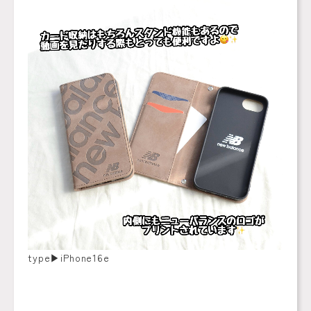
type▶︎iPhone16e