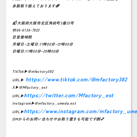
多数取り揃えております🌈
📬大阪府大阪市北区角田町3番25号
☎️06-6136-7922
⏰営業時間
月曜日~土曜日:11時00分~21時00分
日曜日:11時00分~20時00分
TikTok▶︎@mfactory382
https://www.tiktok.com/@mfactory382
URL▶︎
X▶︎@Mfactory_est
https://twitter.com/Mfactory_est
URL▶︎
Instagram▶︎@mfactory_umeda.est
https://www.instagram.com/mfactory_ume
URL▶︎
DMからのお問い合わせやお取り置きも可能です💌💕