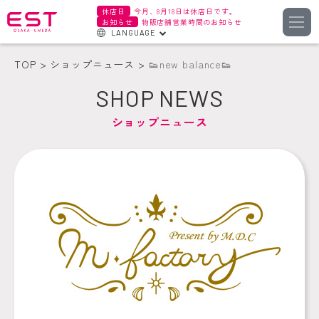
休店日
今月、8月18日は休店日です。
お知らせ
物販店舗営業時間のお知らせ
LANGUAGE
English
TOP
ショップニュース
👟new balance👟
한국어
SHOP NEWS
簡体字
ショップニュース
繁体字