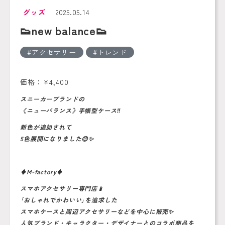
グッズ
2025.05.14
👟new balance👟
アクセサリー
トレンド
価格：¥4,400
スニーカーブランドの
《ニューバランス》手帳型ケース‼️
新色が追加されて
5色展開になりました😊✨
♦️M-factory♦️
スマホアクセサリー専門店📱
｢おしゃれでかわいい｣を追求した
スマホケースと周辺アクセサリーなどを中心に販売✨
人気ブランド・キャラクター・デザイナーとのコラボ商品を