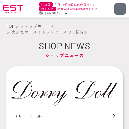
休店日
今月、8月18日は休店日です。
お知らせ
物販店舗営業時間のお知らせ
LANGUAGE
English
TOP
ショップニュース
한국어
大人気マーメイドワンピースのご紹介✨
簡体字
SHOP NEWS
繁体字
ショップニュース
ドリードール