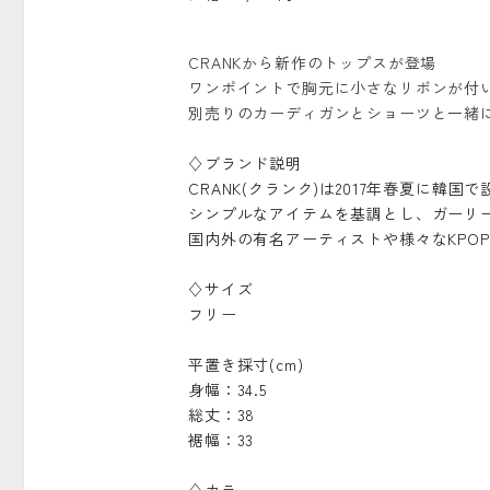
CRANKから新作のトップスが登場
ワンポイントで胸元に小さなリボンが付
別売りのカーディガンとショーツと一緒
♢ブランド説明
CRANK(クランク)は2017年春夏に韓
シンプルなアイテムを基調とし、ガーリ
国内外の有名アーティストや様々なKP
♢サイズ
フリー
平置き採寸(cm)
身幅：34.5
総丈：38
裾幅：33