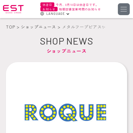
休店日
今月、8月18日は休店日です。
お知らせ
物販店舗営業時間のお知らせ
LANGUAGE
English
TOP
ショップニュース
メタルフープピアス✨
한국어
SHOP NEWS
簡体字
ショップニュース
繁体字