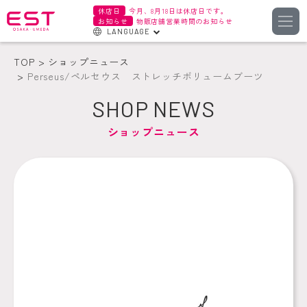
休店日
今月、8月18日は休店日です。
お知らせ
物販店舗営業時間のお知らせ
LANGUAGE
English
TOP
ショップニュース
한국어
Perseus/ペルセウス ストレッチボリュームブーツ
簡体字
SHOP NEWS
繁体字
ショップニュース