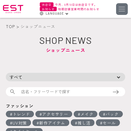
休店日
今月、8月18日は休店日です。
お知らせ
物販店舗営業時間のお知らせ
LANGUAGE
English
TOP
ショップニュース
한국어
SHOP NEWS
簡体字
ショップニュース
繁体字
検索
ファッション
トレンド
アクセサリー
メイク
バック
UV対策
新作アイテム
推し活
セール