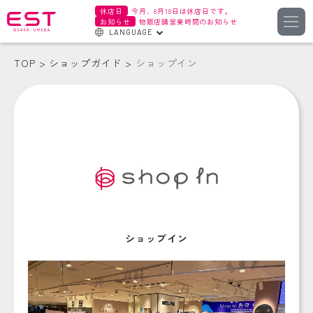
休店日
今月、8月18日は休店日です。
お知らせ
物販店舗営業時間のお知らせ
LANGUAGE
English
TOP
ショップガイド
ショップイン
한국어
簡体字
繁体字
ショップイン