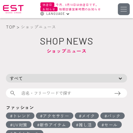
休店日
今月、8月18日は休店日です。
お知らせ
物販店舗営業時間のお知らせ
LANGUAGE
English
TOP
ショップニュース
한국어
SHOP NEWS
簡体字
ショップニュース
繁体字
検索
ファッション
トレンド
アクセサリー
メイク
バック
UV対策
新作アイテム
推し活
セール