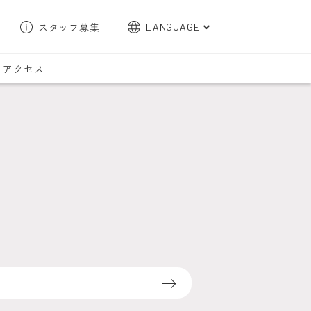
スタッフ募集
LANGUAGE
English
アクセス
한국어
簡体字
繁体字
検索