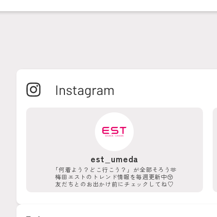
est_umeda
「何着よう？どこ行こう？」が
全部そろう🫶
梅田エストのトレンド情報を
毎週更新中😚
友だちとのお出かけ前に
チェックしてね♡