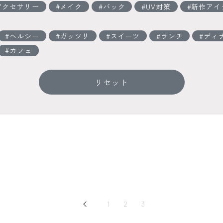
アクセサリー
メイク
バック
UV対策
新作アイ
ヘルシー
ガッツリ
スイーツ
ランチ
ディ
カフェ
リセット
Prev
1
2
3